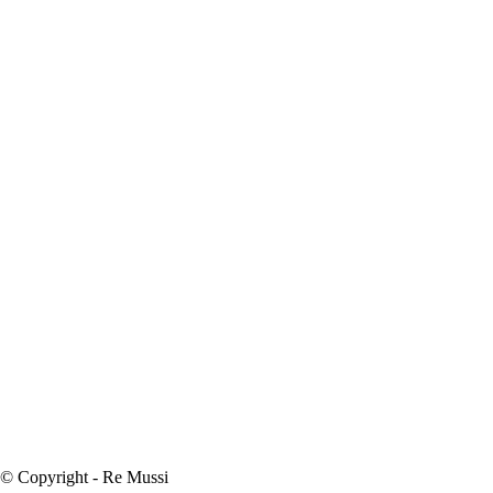
© Copyright - Re Mussi