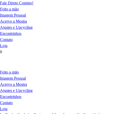
Fale Direto Comigo!
Feito a mão
Imagem Pessoal
Acervo a Mostra
Ajustes e Upcycling
Encontrinhos
Contato
Loja
0
Feito a mão
Imagem Pessoal
Acervo a Mostra
Ajustes e Upcycling
Encontrinhos
Contato
Loja