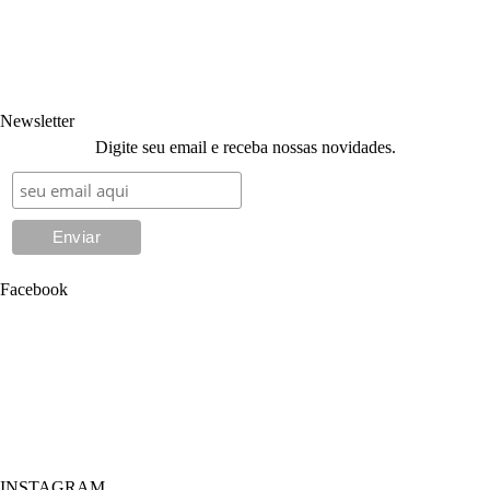
Newsletter
Digite seu email e receba nossas novidades.
Facebook
INSTAGRAM