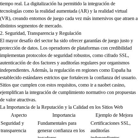
tiempo real. La digitalización ha permitido la integración de
tecnologías como la realidad aumentada (AR) y la realidad virtual
(VR), creando entornos de juego cada vez más inmersivos que atraen a
distintos segmentos de mercado.
2. Seguridad, Transparencia y Regulación
El mayor desafío del sector ha sido ofrecer garantías de juego justo y
protección de datos. Los operadores de plataformas con credibilidad
implementan protocolos de seguridad robustos, como cifrado SSL,
autenticación de dos factores y auditorías regulares por organismos
independientes. Además, la regulación en regiones como España ha
establecido estándares estrictos que fortalecen la confianza del usuario.
Sitios que cumplen con estos requisitos, como ir a naobet casino,
ejemplifican la integración de cumplimiento normativo con propuestas
de valor atractivas.
La Importancia de la Reputación y la Calidad en los Sitios Web
Aspecto
Importancia
Ejemplo de Mejora
Seguridad y
Fundamentales para
Certificaciones SSL,
transparencia
generar confianza en los
auditorías
jugadores
independientes