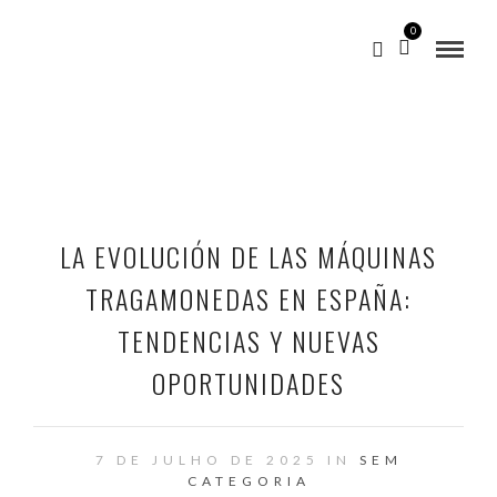
0
LA EVOLUCIÓN DE LAS MÁQUINAS
TRAGAMONEDAS EN ESPAÑA:
TENDENCIAS Y NUEVAS
OPORTUNIDADES
7 DE JULHO DE 2025 IN
SEM
CATEGORIA