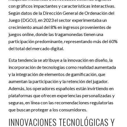
con gráficos impactantes y características interactivas.
Según datos de la Dirección General de Ordenación del
Juego (DGOJ), en 2023 el sector experimentaba un
crecimiento anual del 8% en ingresos provenientes de
juegos online, donde las tragamonedas tienen una
participación predominante, representando más del 60%
del total del mercado digital.
Esta tendencia se atribuye a la innovación en diseño, la
incorporación de tecnologías como realidad aumentada
y la integración de elementos de gamificación, que
aumentan la participación y la retención del jugador.
Además, los operadores españoles están invirtiendo en
plataformas que ofrecen experiencias personalizadas y
seguras, en línea con las recomendaciones regulatorias
que buscan proteger a los consumidores.
INNOVACIONES TECNOLÓGICAS Y