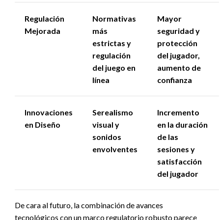
Regulación
Normativas
Mayor
Mejorada
más
seguridad y
estrictas y
protección
regulación
del jugador,
del juego en
aumento de
línea
confianza
Innovaciones
Serealismo
Incremento
en Diseño
visual y
en la duración
sonidos
de las
envolventes
sesiones y
satisfacción
del jugador
De cara al futuro, la combinación de avances
tecnológicos con un marco regulatorio robusto parece