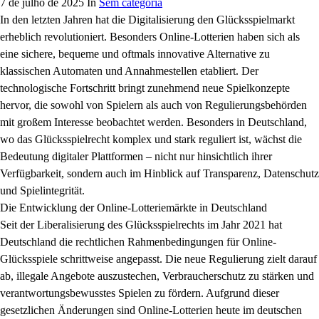
7 de julho de 2025 In
Sem categoria
In den letzten Jahren hat die Digitalisierung den Glücksspielmarkt
erheblich revolutioniert. Besonders Online-Lotterien haben sich als
eine sichere, bequeme und oftmals innovative Alternative zu
klassischen Automaten und Annahmestellen etabliert. Der
technologische Fortschritt bringt zunehmend neue Spielkonzepte
hervor, die sowohl von Spielern als auch von Regulierungsbehörden
mit großem Interesse beobachtet werden. Besonders in Deutschland,
wo das Glücksspielrecht komplex und stark reguliert ist, wächst die
Bedeutung digitaler Plattformen – nicht nur hinsichtlich ihrer
Verfügbarkeit, sondern auch im Hinblick auf Transparenz, Datenschutz
und Spielintegrität.
Die Entwicklung der Online-Lotteriemärkte in Deutschland
Seit der Liberalisierung des Glücksspielrechts im Jahr 2021 hat
Deutschland die rechtlichen Rahmenbedingungen für Online-
Glücksspiele schrittweise angepasst. Die neue Regulierung zielt darauf
ab, illegale Angebote auszustechen, Verbraucherschutz zu stärken und
verantwortungsbewusstes Spielen zu fördern. Aufgrund dieser
gesetzlichen Änderungen sind Online-Lotterien heute im deutschen