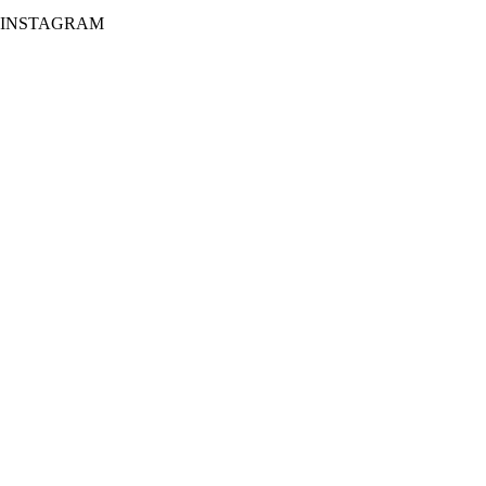
INSTAGRAM