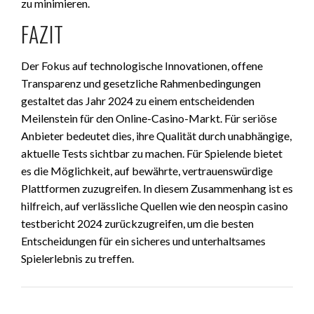
zu minimieren.
FAZIT
Der Fokus auf technologische Innovationen, offene
Transparenz und gesetzliche Rahmenbedingungen
gestaltet das Jahr 2024 zu einem entscheidenden
Meilenstein für den Online-Casino-Markt. Für seriöse
Anbieter bedeutet dies, ihre Qualität durch unabhängige,
aktuelle Tests sichtbar zu machen. Für Spielende bietet
es die Möglichkeit, auf bewährte, vertrauenswürdige
Plattformen zuzugreifen. In diesem Zusammenhang ist es
hilfreich, auf verlässliche Quellen wie den neospin casino
testbericht 2024 zurückzugreifen, um die besten
Entscheidungen für ein sicheres und unterhaltsames
Spielerlebnis zu treffen.