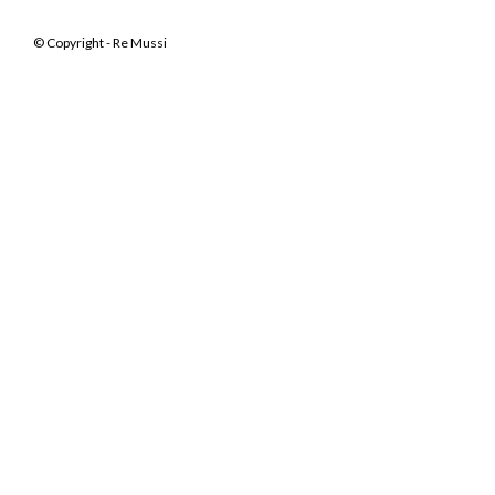
© Copyright - Re Mussi