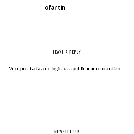
ofantini
LEAVE A REPLY
Você precisa fazer o
login
para publicar um comentário.
NEWSLETTER