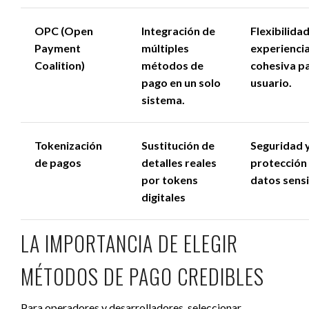
OPC (Open
Integración de
Flexibilidad
Payment
múltiples
experienci
Coalition)
métodos de
cohesiva pa
pago en un solo
usuario.
sistema.
Tokenización
Sustitución de
Seguridad 
de pagos
detalles reales
protección
por tokens
datos sensi
digitales
LA IMPORTANCIA DE ELEGIR
MÉTODOS DE PAGO CREDIBLES
Para operadores y desarrolladores, seleccionar