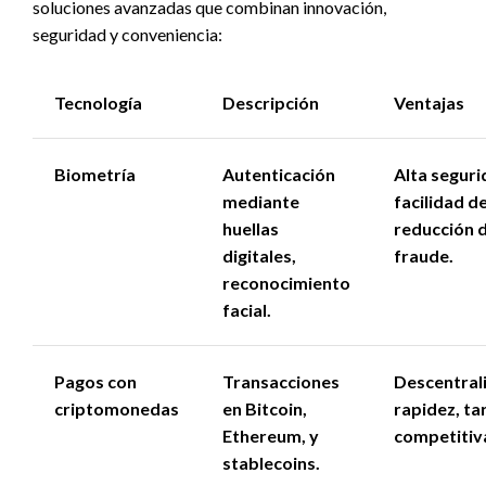
soluciones avanzadas que combinan innovación,
seguridad y conveniencia:
Tecnología
Descripción
Ventajas
Biometría
Autenticación
Alta seguri
mediante
facilidad d
huellas
reducción d
digitales,
fraude.
reconocimiento
facial.
Pagos con
Transacciones
Descentrali
criptomonedas
en Bitcoin,
rapidez, ta
Ethereum, y
competitiv
stablecoins.