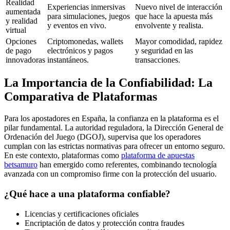
Realidad
Experiencias inmersivas
Nuevo nivel de interacción
aumentada
para simulaciones, juegos
que hace la apuesta más
y realidad
y eventos en vivo.
envolvente y realista.
virtual
Opciones
Criptomonedas, wallets
Mayor comodidad, rapidez
de pago
electrónicos y pagos
y seguridad en las
innovadoras
instantáneos.
transacciones.
La Importancia de la Confiabilidad: La
Comparativa de Plataformas
Para los apostadores en España, la confianza en la plataforma es el
pilar fundamental. La autoridad reguladora,
la Dirección General de
Ordenación del Juego (DGOJ)
, supervisa que los operadores
cumplan con las estrictas normativas para ofrecer un entorno seguro.
En este contexto, plataformas como
plataforma de apuestas
betsamuro
han emergido como referentes, combinando tecnología
avanzada con un compromiso firme con la protección del usuario.
¿Qué hace a una plataforma confiable?
Licencias y certificaciones oficiales
Encriptación de datos y protección contra fraudes