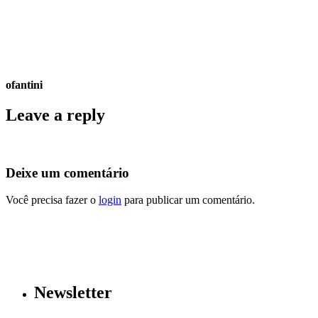
ofantini
Leave a reply
Deixe um comentário
Você precisa fazer o
login
para publicar um comentário.
Newsletter