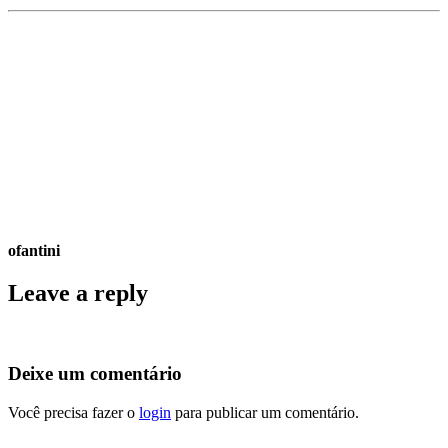
ofantini
Leave a reply
Deixe um comentário
Você precisa fazer o
login
para publicar um comentário.