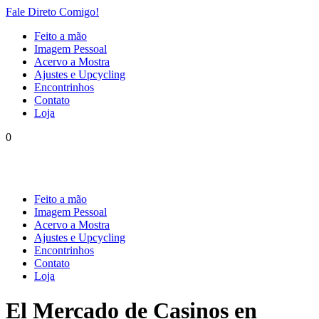
Fale Direto Comigo!
Feito a mão
Imagem Pessoal
Acervo a Mostra
Ajustes e Upcycling
Encontrinhos
Contato
Loja
0
Feito a mão
Imagem Pessoal
Acervo a Mostra
Ajustes e Upcycling
Encontrinhos
Contato
Loja
El Mercado de Casinos en