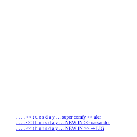
. . . . << t u e s d a y … super comfy >> aler
. . . . << t h u r s d a y … NEW IN >> passando
. . . . << t h u r s d a y … NEW IN >> ⇢ LIG