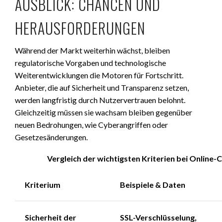
AUSBLICK: CHANCEN UND
HERAUSFORDERUNGEN
Während der Markt weiterhin wächst, bleiben
regulatorische Vorgaben und technologische
Weiterentwicklungen die Motoren für Fortschritt.
Anbieter, die auf Sicherheit und Transparenz setzen,
werden langfristig durch Nutzervertrauen belohnt.
Gleichzeitig müssen sie wachsam bleiben gegenüber
neuen Bedrohungen, wie Cyberangriffen oder
Gesetzesänderungen.
Vergleich der wichtigsten Kriterien bei Online-
Kriterium
Beispiele & Daten
Sicherheit der
SSL-Verschlüsselung,