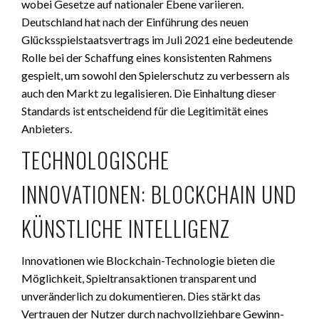
wobei Gesetze auf nationaler Ebene variieren.
Deutschland hat nach der Einführung des neuen
Glücksspielstaatsvertrags im Juli 2021 eine bedeutende
Rolle bei der Schaffung eines konsistenten Rahmens
gespielt, um sowohl den Spielerschutz zu verbessern als
auch den Markt zu legalisieren. Die Einhaltung dieser
Standards ist entscheidend für die Legitimität eines
Anbieters.
TECHNOLOGISCHE
INNOVATIONEN: BLOCKCHAIN UND
KÜNSTLICHE INTELLIGENZ
Innovationen wie Blockchain-Technologie bieten die
Möglichkeit, Spieltransaktionen transparent und
unveränderlich zu dokumentieren. Dies stärkt das
Vertrauen der Nutzer durch nachvollziehbare Gewinn-