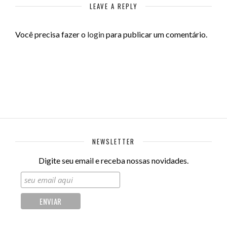
LEAVE A REPLY
Você precisa fazer o
login
para publicar um comentário.
NEWSLETTER
Digite seu email e receba nossas novidades.