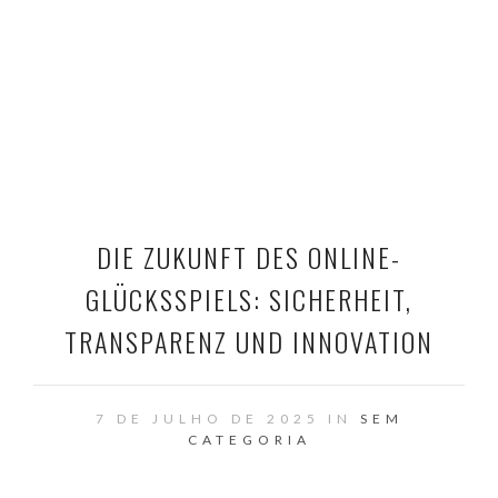
DIE ZUKUNFT DES ONLINE-
GLÜCKSSPIELS: SICHERHEIT,
TRANSPARENZ UND INNOVATION
7 DE JULHO DE 2025 IN
SEM
CATEGORIA