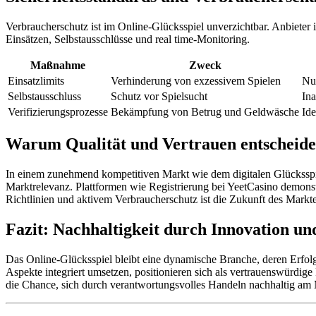
Verbraucherschutz ist im Online-Glücksspiel unverzichtbar. Anbiet
Einsätzen, Selbstausschlüsse und real time-Monitoring.
Maßnahme
Zweck
Einsatzlimits
Verhinderung von exzessivem Spielen
Nut
Selbstausschluss
Schutz vor Spielsucht
Ina
Verifizierungsprozesse
Bekämpfung von Betrug und Geldwäsche
Ide
Warum Qualität und Vertrauen entscheide
In einem zunehmend kompetitiven Markt wie dem digitalen Glücksspiel 
Marktrelevanz. Plattformen wie Registrierung bei YeetCasino demons
Richtlinien und aktivem Verbraucherschutz ist die Zukunft des Markte
Fazit: Nachhaltigkeit durch Innovation u
Das Online-Glücksspiel bleibt eine dynamische Branche, deren Erfol
Aspekte integriert umsetzen, positionieren sich als vertrauenswürdige
die Chance, sich durch verantwortungsvolles Handeln nachhaltig am M