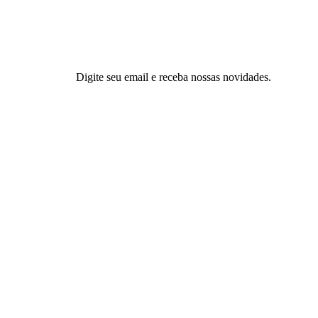
Digite seu email e receba nossas novidades.