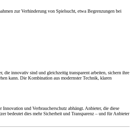
ßnahmen zur Verhinderung von Spielsucht, etwa Begrenzungen bei
ie innovativ sind und gleichzeitig transparent arbeiten, sichern ihre
sehen kann. Die Kombination aus modernster Technik, klaren
 Innovation und Verbraucherschutz abhängt. Anbieter, die diese
utzer bedeutet dies mehr Sicherheit und Transparenz – und für Anbieter