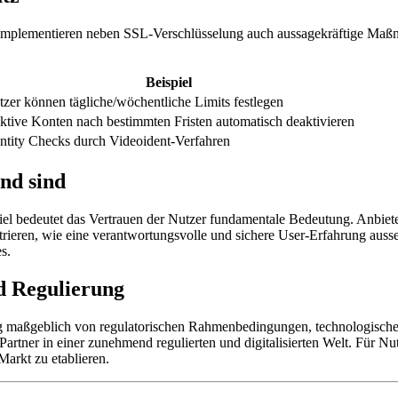
er implementieren neben SSL-Verschlüsselung auch aussagekräftige Ma
Beispiel
zer können tägliche/wöchentliche Limits festlegen
ktive Konten nach bestimmten Fristen automatisch deaktivieren
ntity Checks durch Videoident-Verfahren
nd sind
bedeutet das Vertrauen der Nutzer fundamentale Bedeutung. Anbieter, d
trieren, wie eine verantwortungsvolle und sichere User-Erfahrung aus
s.
nd Regulierung
g maßgeblich von regulatorischen Rahmenbedingungen, technologischer
 Partner in einer zunehmend regulierten und digitalisierten Welt. Für N
arkt zu etablieren.