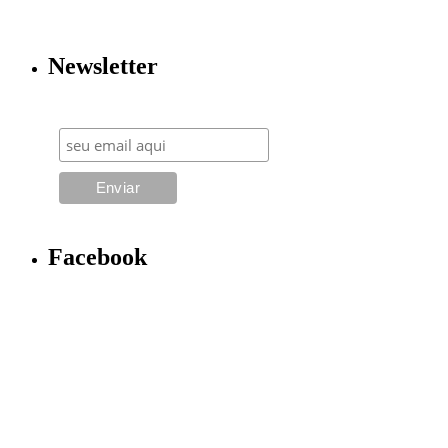
Newsletter
Facebook