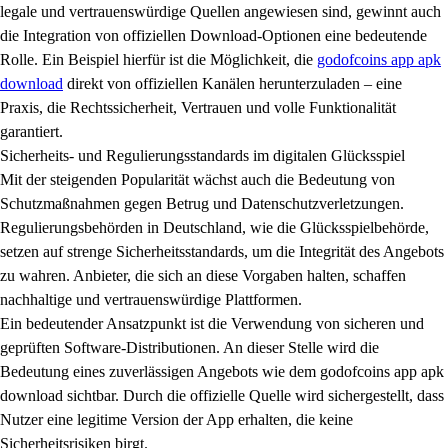
legale und vertrauenswürdige Quellen angewiesen sind, gewinnt auch
die Integration von offiziellen Download-Optionen eine bedeutende
Rolle. Ein Beispiel hierfür ist die Möglichkeit, die
godofcoins app apk
download
direkt von offiziellen Kanälen herunterzuladen – eine
Praxis, die Rechtssicherheit, Vertrauen und volle Funktionalität
garantiert.
Sicherheits- und Regulierungsstandards im digitalen Glücksspiel
Mit der steigenden Popularität wächst auch die Bedeutung von
Schutzmaßnahmen gegen Betrug und Datenschutzverletzungen.
Regulierungsbehörden in Deutschland, wie die
Glücksspielbehörde
,
setzen auf strenge Sicherheitsstandards, um die Integrität des Angebots
zu wahren. Anbieter, die sich an diese Vorgaben halten, schaffen
nachhaltige und vertrauenswürdige Plattformen.
Ein bedeutender Ansatzpunkt ist die Verwendung von sicheren und
geprüften Software-Distributionen. An dieser Stelle wird die
Bedeutung eines zuverlässigen Angebots wie dem godofcoins app apk
download sichtbar. Durch die offizielle Quelle wird sichergestellt, dass
Nutzer eine legitime Version der App erhalten, die keine
Sicherheitsrisiken birgt.