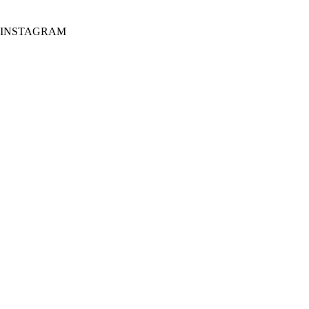
INSTAGRAM