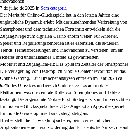
Innovationen
7 de julho de 2025 In
Sem categoria
Der Markt für Online-Glücksspiele hat in den letzten Jahren eine
unglaubliche Dynamik erlebt. Mit der zunehmenden Verbreitung von
Smartphones und dem technischen Fortschritt entwickeln sich die
Zugangswege zum digitalen Casino enorm weiter. Für Anbieter,
Spieler und Regulierungsbehörden ist es essenziell, die aktuellen
Trends, Herausforderungen und Innovationen zu verstehen, um ein
sicheres und unterhaltsames Umfeld zu gewährleisten.
Mobilität und Zugänglichkeit: Das Spiel im Zeitalter der Smartphones
Die Verlagerung von Desktop- zu Mobile-Content revolutioniert das
Online-Gaming. Laut Branchenanalysen entfielen im Jahr 2023 ca.
65%
des Umsatzes im Bereich Online-Casinos auf mobile
Plattformen, was die zentrale Rolle von Smartphones und Tablets
bestätigt. Die sogenannte
Mobile First
-Strategie ist somit unverzichtbar
für moderne Glücksspielanbieter. Das Angebot an Apps, die speziell
für mobile Geräte optimiert sind, steigt stetig an.
Hierbei stellt die Entwicklung sicherer, benutzerfreundlicher
Applikationen eine Herausforderung dar. Für deutsche Nutzer, die auf