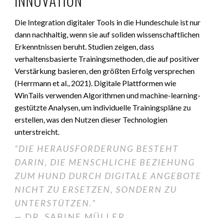
INNOVATION
Die Integration digitaler Tools in die Hundeschule ist nur
dann nachhaltig, wenn sie auf soliden wissenschaftlichen
Erkenntnissen beruht. Studien zeigen, dass
verhaltensbasierte Trainingsmethoden, die auf positiver
Verstärkung basieren, den größten Erfolg versprechen
(
Herrmann et al., 2021
). Digitale Plattformen wie
WinTails verwenden Algorithmen und machine-learning-
gestützte Analysen, um individuelle Trainingspläne zu
erstellen, was den Nutzen dieser Technologien
unterstreicht.
“DIE HERAUSFORDERUNG BESTEHT
DARIN, DIE MENSCHLICHE BEZIEHUNG
ZUM HUND DURCH DIGITALE ANGEBOTE
NICHT ZU ERSETZEN, SONDERN ZU
UNTERSTÜTZEN.”
— DR. SABINE MÜLLER,