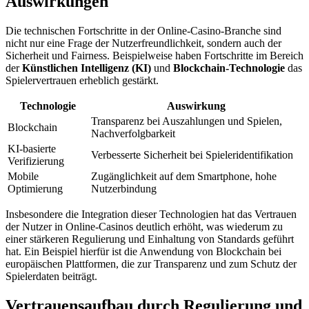
Auswirkungen
Die technischen Fortschritte in der Online-Casino-Branche sind
nicht nur eine Frage der Nutzerfreundlichkeit, sondern auch der
Sicherheit und Fairness. Beispielweise haben Fortschritte im Bereich
der
Künstlichen Intelligenz (KI)
und
Blockchain-Technologie
das
Spielervertrauen erheblich gestärkt.
Technologie
Auswirkung
Transparenz bei Auszahlungen und Spielen,
Blockchain
Nachverfolgbarkeit
KI-basierte
Verbesserte Sicherheit bei Spieleridentifikation
Verifizierung
Mobile
Zugänglichkeit auf dem Smartphone, hohe
Optimierung
Nutzerbindung
Insbesondere die Integration dieser Technologien hat das Vertrauen
der Nutzer in Online-Casinos deutlich erhöht, was wiederum zu
einer stärkeren Regulierung und Einhaltung von Standards geführt
hat. Ein Beispiel hierfür ist die Anwendung von Blockchain bei
europäischen Plattformen, die zur Transparenz und zum Schutz der
Spielerdaten beiträgt.
Vertrauensaufbau durch Regulierung und