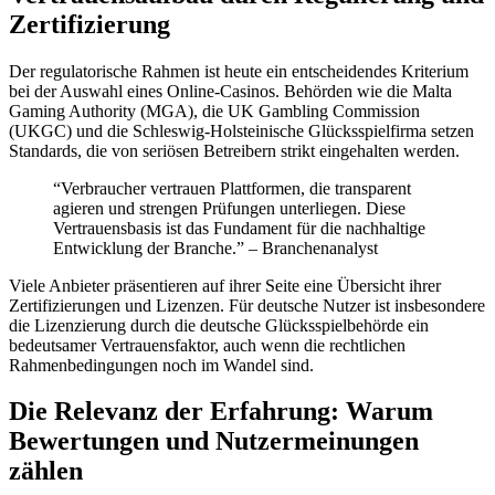
Zertifizierung
Der regulatorische Rahmen ist heute ein entscheidendes Kriterium
bei der Auswahl eines Online-Casinos. Behörden wie die Malta
Gaming Authority (MGA), die UK Gambling Commission
(UKGC) und die Schleswig-Holsteinische Glücksspielfirma setzen
Standards, die von seriösen Betreibern strikt eingehalten werden.
“Verbraucher vertrauen Plattformen, die transparent
agieren und strengen Prüfungen unterliegen. Diese
Vertrauensbasis ist das Fundament für die nachhaltige
Entwicklung der Branche.” – Branchenanalyst
Viele Anbieter präsentieren auf ihrer Seite eine Übersicht ihrer
Zertifizierungen und Lizenzen. Für deutsche Nutzer ist insbesondere
die Lizenzierung durch die deutsche Glücksspielbehörde ein
bedeutsamer Vertrauensfaktor, auch wenn die rechtlichen
Rahmenbedingungen noch im Wandel sind.
Die Relevanz der Erfahrung: Warum
Bewertungen und Nutzermeinungen
zählen