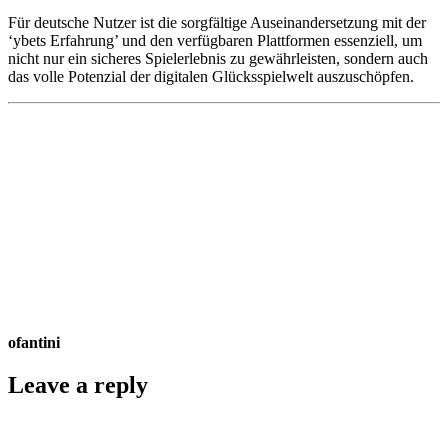
Für deutsche Nutzer ist die sorgfältige Auseinandersetzung mit der
‘ybets Erfahrung’ und den verfügbaren Plattformen essenziell, um
nicht nur ein sicheres Spielerlebnis zu gewährleisten, sondern auch
das volle Potenzial der digitalen Glücksspielwelt auszuschöpfen.
ofantini
Leave a reply