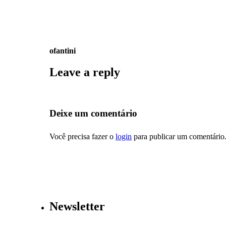
ofantini
Leave a reply
Deixe um comentário
Você precisa fazer o
login
para publicar um comentário
Newsletter