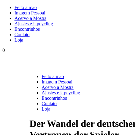
Feito a mão
Imagem Pessoal
Acervo a Mostra
Ajustes e Upcycling
Encontrinhos
Contato
Loja
0
Feito a mão
Imagem Pessoal
Acervo a Mostra
Ajustes e Upcycling
Encontrinhos
Contato
Loja
Der Wandel der deutschen
Vertrauen der Spieler