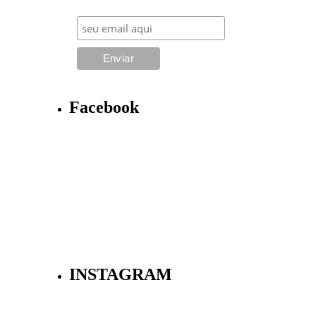
Facebook
INSTAGRAM