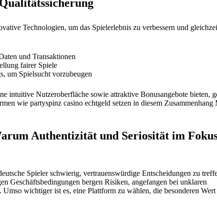
Qualitätssicherung
ovative Technologien, um das Spielerlebnis zu verbessern und gleichzei
 Daten und Transaktionen
ellung fairer Spiele
s, um Spielsucht vorzubeugen
eine intuitive Nutzeroberfläche sowie attraktive Bonusangebote bieten,
formen wie partyspinz casino echtgeld setzen in diesem Zusammenhang
Warum Authentizität und Seriosität im Foku
 deutsche Spieler schwierig, vertrauenswürdige Entscheidungen zu treff
igen Geschäftsbedingungen bergen Risiken, angefangen bei unklaren
Umso wichtiger ist es, eine Plattform zu wählen, die besonderen Wert 