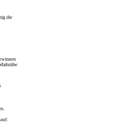
tig die
 gewinnen
 Maßstäbe
s
en.
auf: