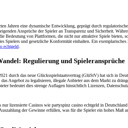
tzten Jahren eine dynamische Entwicklung, geprägt durch regulatorische
teigenden Ansprüche der Spieler an Transparenz und Sicherheit. Währe
ie Bedeutung von Plattformen, die nicht nur attraktive Spiele bieten, s
es Spielers und gesetzliche Konformität einhalten. Ein exemplarisches 
no echtgeld
.
andel: Regulierung und Spieleransprüche
 2021 durch das neue Glücksspielstaatsvertrag (GlüStV) hat sich in Deu
es, das Angebot zu legalisieren, illegale Anbieter aus dem Markt zu drän
bieter bedeutet dies strenge Auflagen hinsichtlich Lizenzen, Datenschut
s nur lizensierte Casinos wie partyspinz casino echtgeld in Deutschland
Auszahlung der Gewinne erfüllen, was für die Spieler ein hohes Maß a