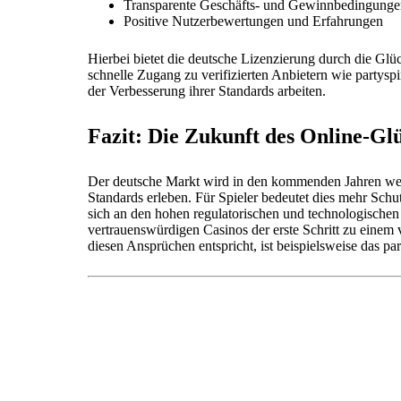
Transparente Geschäfts- und Gewinnbedingunge
Positive Nutzerbewertungen und Erfahrungen
Hierbei bietet die deutsche Lizenzierung durch die Gl
schnelle Zugang zu verifizierten Anbietern wie partysp
der Verbesserung ihrer Standards arbeiten.
Fazit: Die Zukunft des Online-Glü
Der deutsche Markt wird in den kommenden Jahren weit
Standards erleben. Für Spieler bedeutet dies mehr Schut
sich an den hohen regulatorischen und technologischen S
vertrauenswürdigen Casinos der erste Schritt zu einem 
diesen Ansprüchen entspricht, ist beispielsweise das par