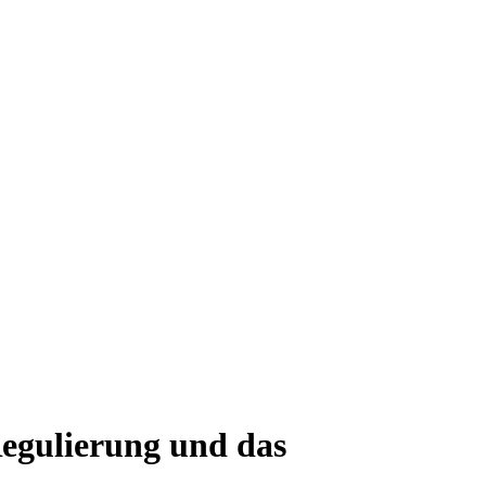
Regulierung und das