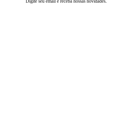
Digite seu email e receba nossas novidades.