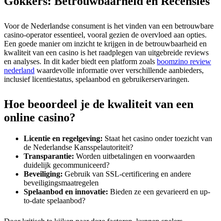
Gokkers: Betrouwbaarheid en Recensies
Voor de Nederlandse consument is het vinden van een betrouwbare
casino-operator essentieel, vooral gezien de overvloed aan opties.
Een goede manier om inzicht te krijgen in de betrouwbaarheid en
kwaliteit van een casino is het raadplegen van uitgebreide reviews
en analyses. In dit kader biedt een platform zoals
boomzino review
nederland
waardevolle informatie over verschillende aanbieders,
inclusief licentiestatus, spelaanbod en gebruikerservaringen.
Hoe beoordeel je de kwaliteit van een
online casino?
Licentie en regelgeving:
Staat het casino onder toezicht van
de Nederlandse Kansspelautoriteit?
Transparantie:
Worden uitbetalingen en voorwaarden
duidelijk gecommuniceerd?
Beveiliging:
Gebruik van SSL-certificering en andere
beveiligingsmaatregelen
Spelaanbod en innovatie:
Bieden ze een gevarieerd en up-
to-date spelaanbod?