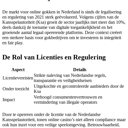
De markt voor online gokken in Nederland is sinds de legalisering
en regulering van 2021 sterk geëvolueerd. Volgens cijfers van de
Kansspelautoriteit (Ksa) groeit de sector jaarlijks met meer dan 10%,
deels dankzij de toename van digitale toegankelijkheid en het
groeiende aantal legaal opererende platforms. Deze context creëert
een sterkere basis voor gokbedrijven om te investeren in integriteit
en fair play.
De Rol van Licenties en Regulering
Aspect
Details
Strikte naleving van Nederlandse regels,
Licentievereisten
transparantie en veiligheidseisen
Uitgekochte en gecontroleerde aanbieders door de
Onder toezicht
Ksa
Verhoogd consumentenvertrouwen en
Impact
vermindering van illegale operators
Door te opereren onder de licentie van de Nederlandse
Kansspelautoriteit, tonen online casino’s niet alleen compliance maar
ook hun inzet voor een veilige speelomgeving. Betrouwbaarheid,