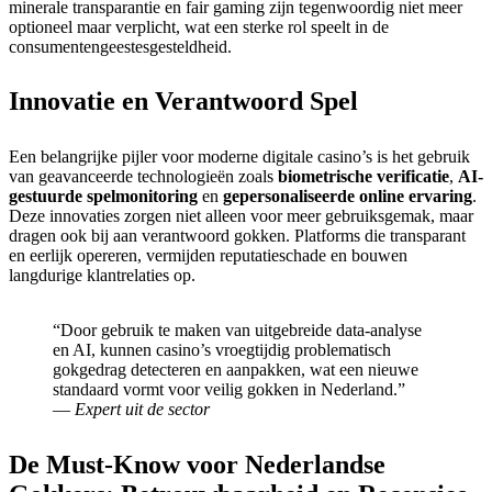
minerale transparantie en fair gaming zijn tegenwoordig niet meer
optioneel maar verplicht, wat een sterke rol speelt in de
consumentengeestesgesteldheid.
Innovatie en Verantwoord Spel
Een belangrijke pijler voor moderne digitale casino’s is het gebruik
van geavanceerde technologieën zoals
biometrische verificatie
,
AI-
gestuurde spelmonitoring
en
gepersonaliseerde online ervaring
.
Deze innovaties zorgen niet alleen voor meer gebruiksgemak, maar
dragen ook bij aan verantwoord gokken. Platforms die transparant
en eerlijk opereren, vermijden reputatieschade en bouwen
langdurige klantrelaties op.
“Door gebruik te maken van uitgebreide data-analyse
en AI, kunnen casino’s vroegtijdig problematisch
gokgedrag detecteren en aanpakken, wat een nieuwe
standaard vormt voor veilig gokken in Nederland.”
—
Expert uit de sector
De Must-Know voor Nederlandse