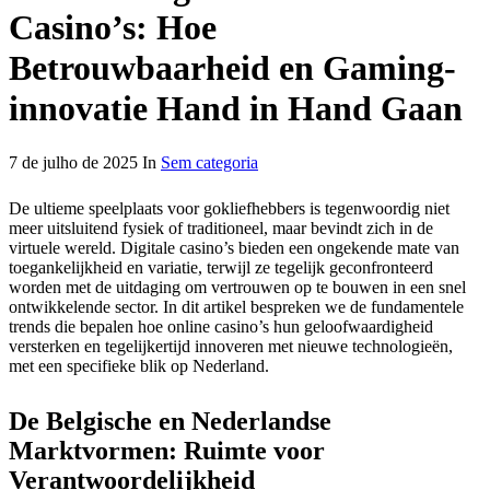
Casino’s: Hoe
Betrouwbaarheid en Gaming-
innovatie Hand in Hand Gaan
7 de julho de 2025 In
Sem categoria
De ultieme speelplaats voor gokliefhebbers is tegenwoordig niet
meer uitsluitend fysiek of traditioneel, maar bevindt zich in de
virtuele wereld. Digitale casino’s bieden een ongekende mate van
toegankelijkheid en variatie, terwijl ze tegelijk geconfronteerd
worden met de uitdaging om vertrouwen op te bouwen in een snel
ontwikkelende sector. In dit artikel bespreken we de fundamentele
trends die bepalen hoe online casino’s hun geloofwaardigheid
versterken en tegelijkertijd innoveren met nieuwe technologieën,
met een specifieke blik op Nederland.
De Belgische en Nederlandse
Marktvormen: Ruimte voor
Verantwoordelijkheid