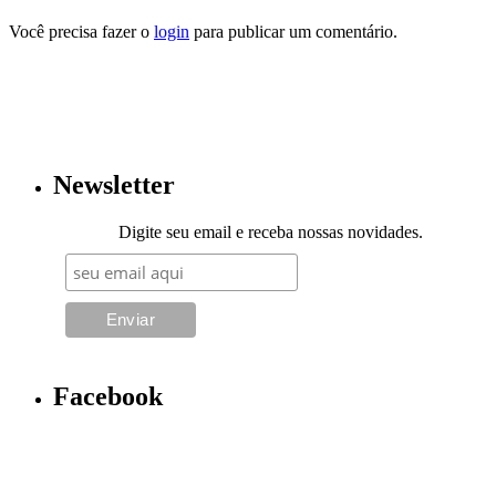
Você precisa fazer o
login
para publicar um comentário.
Newsletter
Digite seu email e receba nossas novidades.
Facebook