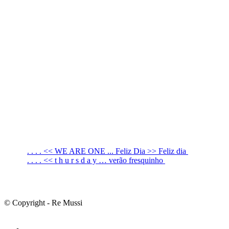
. . . . << WE ARE ONE ... Feliz Dia >> Feliz dia
. . . . << t h u r s d a y … verão fresquinho
© Copyright - Re Mussi