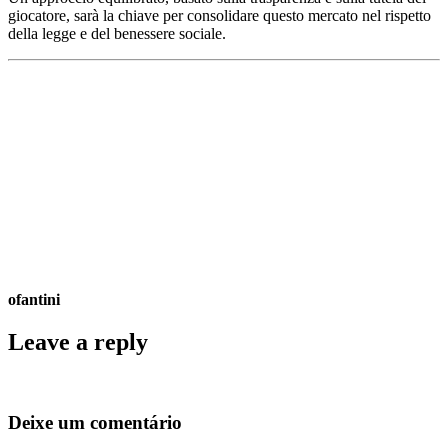
giocatore, sarà la chiave per consolidare questo mercato nel rispetto
della legge e del benessere sociale.
ofantini
Leave a reply
Deixe um comentário