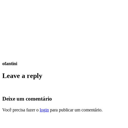
ofantini
Leave a reply
Deixe um comentário
Você precisa fazer o
login
para publicar um comentário.