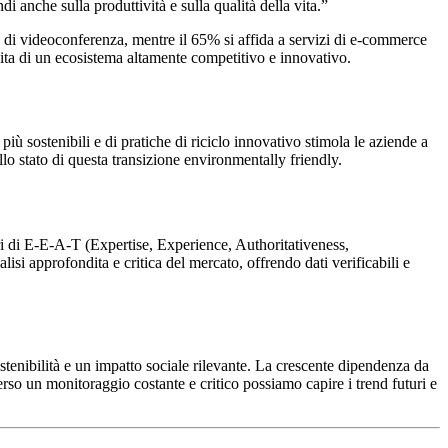
anche sulla produttività e sulla qualità della vita.”
i di videoconferenza, mentre il 65% si affida a servizi di e-commerce
escita di un ecosistema altamente competitivo e innovativo.
ù sostenibili e di pratiche di riciclo innovativo stimola le aziende a
llo stato di questa transizione environmentally friendly.
teri di E-E-A-T (Expertise, Experience, Authoritativeness,
si approfondita e critica del mercato, offrendo dati verificabili e
tenibilità e un impatto sociale rilevante. La crescente dipendenza da
erso un monitoraggio costante e critico possiamo capire i trend futuri e