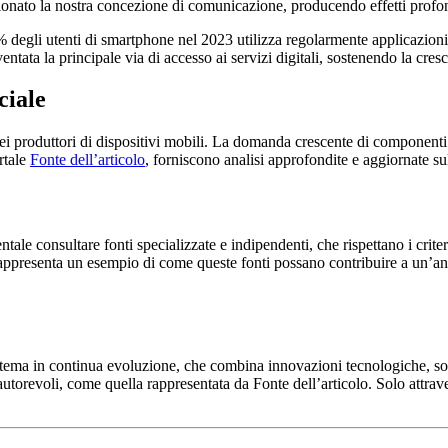
onato la nostra concezione di comunicazione, producendo effetti profondi 
0% degli utenti di smartphone nel 2023 utilizza regolarmente applicazion
ventata la principale via di accesso ai servizi digitali, sostenendo la cr
ciale
ei produttori di dispositivi mobili. La domanda crescente di componenti pi
rtale
Fonte dell’articolo
, forniscono analisi approfondite e aggiornate su
mentale consultare fonti specializzate e indipendenti, che rispettano i cri
rappresenta un esempio di come queste fonti possano contribuire a un’anali
stema in continua evoluzione, che combina innovazioni tecnologiche, sos
 autorevoli, come quella rappresentata da Fonte dell’articolo. Solo attrav