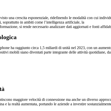
ha visto una crescita esponenziale, ridefinendo le modalità con cui indiv
 soprattutto in ambiti come l’intelligenza artificiale, la
ormazione, si rende necessario analizzare dati aggiornati e fonti affidab
ologica
rtphone ha raggiunto circa
1,5 miliardi di unità nel 2023
, con un aumento
tivi mobili siano diventati parte integrante delle attività quotidiane, dall
tà
ntiscono maggiore velocità di connessione ma anche un diverso approccio 
a e la realtà aumentata, portando le aziende a investire sostanzialment