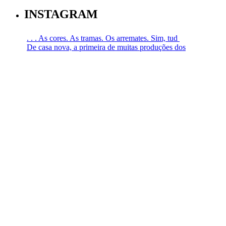
INSTAGRAM
. . . As cores. As tramas. Os arremates. Sim, tud
De casa nova, a primeira de muitas produções dos