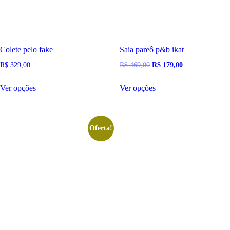
Colete pelo fake
Saia pareô p&b ikat
O
O
R$
329,00
R$
469,00
R$
179,00
preço
preço
Este
Este
original
atual
Ver opções
Ver opções
produto
produto
era:
é:
tem
tem
R$ 469,00.
R$ 179,00.
várias
várias
Oferta!
variantes.
variantes.
As
As
opções
opções
podem
podem
ser
ser
escolhidas
escolhidas
na
na
página
página
do
do