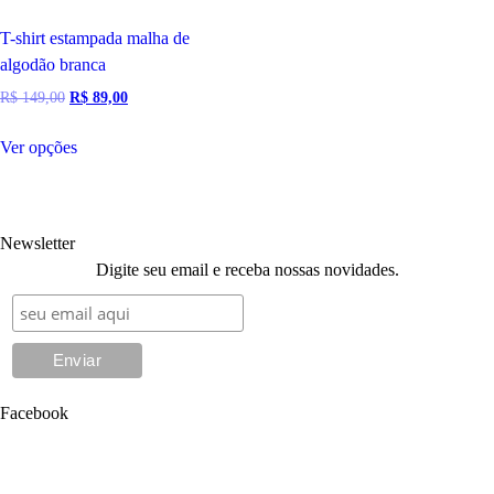
produto
produto
T-shirt estampada malha de
algodão branca
O
O
R$
149,00
R$
89,00
preço
preço
Este
original
atual
Ver opções
produto
era:
é:
tem
R$ 149,00.
R$ 89,00.
várias
variantes.
Newsletter
As
Digite seu email e receba nossas novidades.
opções
podem
ser
escolhidas
na
Facebook
página
do
produto