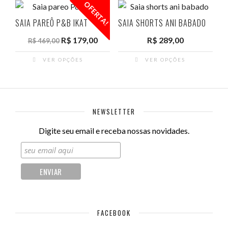
OFERTA!
SAIA PAREÔ P&B IKAT
SAIA SHORTS ANI BABADO
O
O
R$
179,00
R$
289,00
R$
469,00
preço
preço
VER OPÇÕES
VER OPÇÕES
original
atual
Este
Este
era:
é:
produto
produto
R$ 469,00.
R$ 179,00.
tem
tem
várias
várias
NEWSLETTER
variantes.
variantes.
Digite seu email e receba nossas novidades.
As
As
opções
opções
podem
podem
ser
ser
escolhidas
escolhidas
na
na
página
página
FACEBOOK
do
do