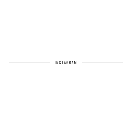
produto
produto
INSTAGRAM