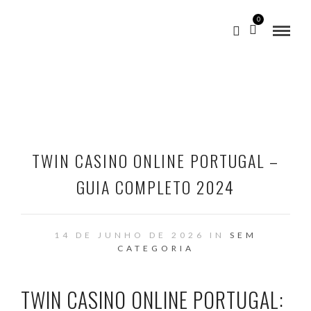
0
TWIN CASINO ONLINE PORTUGAL –
GUIA COMPLETO 2024
14 DE JUNHO DE 2026 IN
SEM
CATEGORIA
TWIN CASINO ONLINE PORTUGAL: