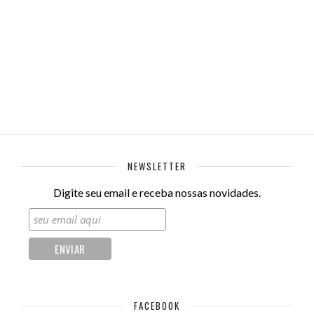
NEWSLETTER
Digite seu email e receba nossas novidades.
FACEBOOK