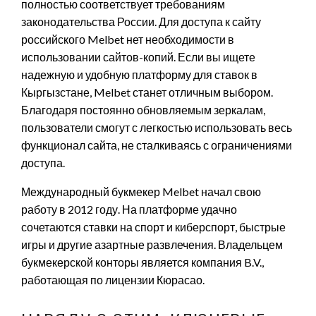
полностью соответствует требованиям
законодательства России. Для доступа к сайту
российского Melbet нет необходимости в
использовании сайтов-копий. Если вы ищете
надежную и удобную платформу для ставок в
Кыргызстане, Melbet станет отличным выбором.
Благодаря постоянно обновляемым зеркалам,
пользователи смогут с легкостью использовать весь
функционал сайта, не сталкиваясь с ограничениями
доступа.
Международный букмекер Melbet начал свою
работу в 2012 году. На платформе удачно
сочетаются ставки на спорт и киберспорт, быстрые
игры и другие азартные развлечения. Владельцем
букмекерской конторы является компания B.V.,
работающая по лицензии Кюрасао.