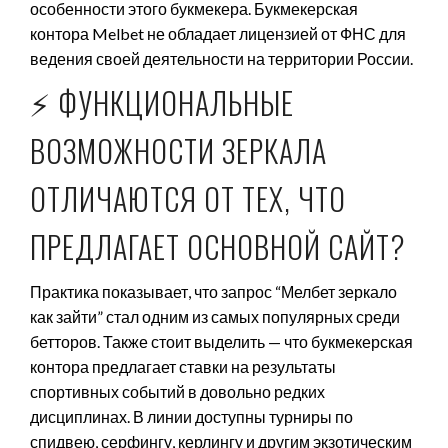
особенности этого букмекера. Букмекерская
контора Melbet не обладает лицензией от ФНС для
ведения своей деятельности на территории России.
⚡ ФУНКЦИОНАЛЬНЫЕ
ВОЗМОЖНОСТИ ЗЕРКАЛА
ОТЛИЧАЮТСЯ ОТ ТЕХ, ЧТО
ПРЕДЛАГАЕТ ОСНОВНОЙ САЙТ?
Практика показывает, что запрос “Мелбет зеркало
как зайти” стал одним из самых популярных среди
бетторов. Также стоит выделить — что букмекерская
контора предлагает ставки на результаты
спортивных событий в довольно редких
дисциплинах. В линии доступны турниры по
спидвею, серфингу, керлингу и другим экзотическим