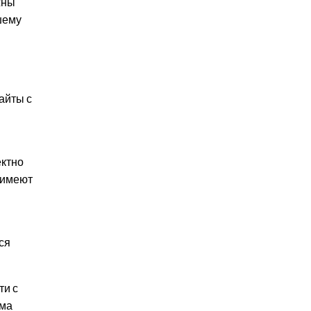
жны
шему
айты с
ектно
 имеют
ся
ти с
ёма