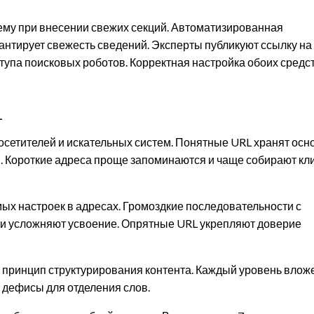
ему при внесении свежих секций. Автоматизированная
нтирует свежесть сведений. Эксперты публикуют ссылку на
оступа поисковых роботов. Корректная настройка обоих средс
L
осетителей и искательных систем. Понятные URL хранят ос
 Короткие адреса проще запоминаются и чаще собирают кли
х настроек в адресах. Громоздкие последовательности с
и усложняют усвоение. Опрятные URL укрепляют доверие
 принцип структурирования контента. Каждый уровень влож
 дефисы для отделения слов.