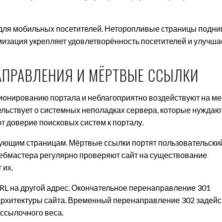
а для мобильных посетителей. Неторопливые страницы подн
мизация укрепляет удовлетворённость посетителей и улучша
АПРАВЛЕНИЯ И МЁРТВЫЕ ССЫЛКИ
онированию портала и неблагоприятно воздействуют на ме
тельствует о системных неполадках сервера, которые нуждаю
т доверие поисковых систем к порталу.
вующим страницам. Мёртвые ссылки портят пользовательски
ебмастера регулярно проверяют сайт на существование
 их.
RL на другой адрес. Окончательное перенаправление 301
архитектуры сайта. Временный перенаправление 302 задейс
 ссылочного веса.