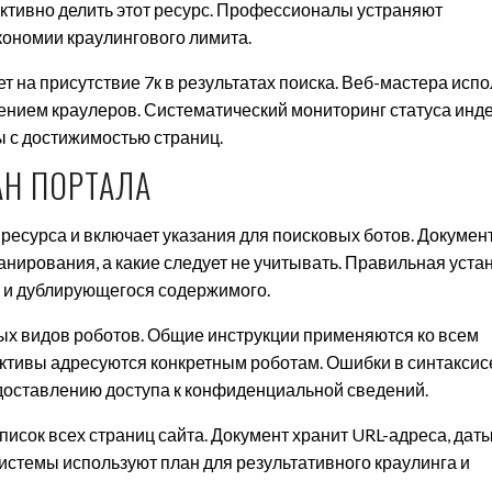
ктивно делить этот ресурс. Профессионалы устраняют
кономии краулингового лимита.
 на присутствие 7к в результатах поиска. Веб-мастера исп
ением краулеров. Систематический мониторинг статуса инд
 с достижимостью страниц.
АН ПОРТАЛА
 ресурса и включает указания для поисковых ботов. Докумен
канирования, а какие следует не учитывать. Правильная уста
 и дублирующегося содержимого.
ых видов роботов. Общие инструкции применяются ко всем
тивы адресуются конкретным роботам. Ошибки в синтаксис
доставлению доступа к конфиденциальной сведений.
исок всех страниц сайта. Документ хранит URL-адреса, дат
истемы используют план для результативного краулинга и