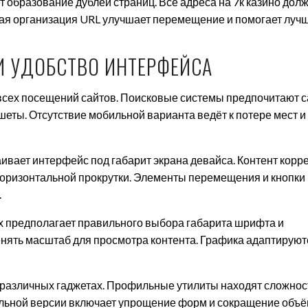
образование дублей страниц. Все адреса на 7к казино дол
ая организация URL улучшает перемещение и помогает луч
 УДОБСТВО ИНТЕРФЕЙСА
всех посещений сайтов. Поисковые системы предпочитают с
ты. Отсутствие мобильной варианта ведёт к потере мест и
вает интерфейс под габарит экрана девайса. Контент корр
горизонтальной прокрутки. Элементы перемещения и кнопки
.
х предполагает правильного выбора габарита шрифта и
нять масштаб для просмотра контента. Графика адаптируют
 различных гаджетах. Профильные утилиты находят сложнос
льной версии включает упрощение форм и сокращение объ