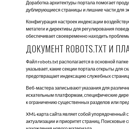
Доработка архитектуры портала помогает проду
дублирующиеся страницы и лишние части для э
Конфигурация настроек индексации воздействует
метатеги и директивы для регулирования повед
обеспечивает своевременно находить проблемы
ДОКУМЕНТ ROBOTS.TXT И ПЛ
Файл robots.txt располагается в основной папке
указывает, какие секции портала открыты для с
предотвращает индексацию служебных страниц
Веб-мастера записывают указания для различн
искательным платформам, специфические дирек
к ограничению существенных разделов или пре
XML-карта сайта являет собой упорядоченный сп
актуализации и приоритет страниц. Поисковые с
нахождения нового материала.