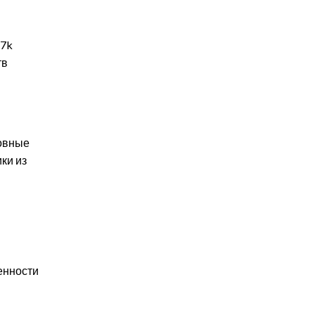
 7k
тв
новные
ки из
енности