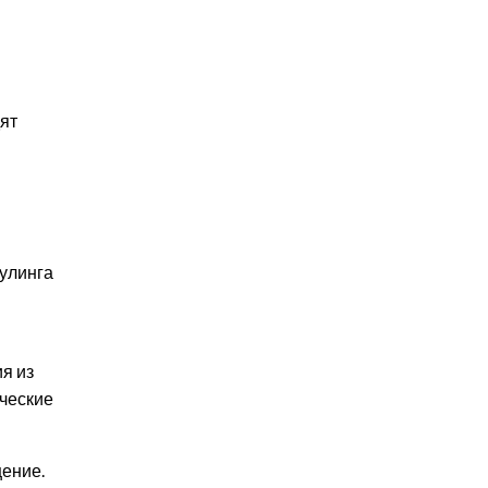
ят
улинга
я
я из
ические
щение.