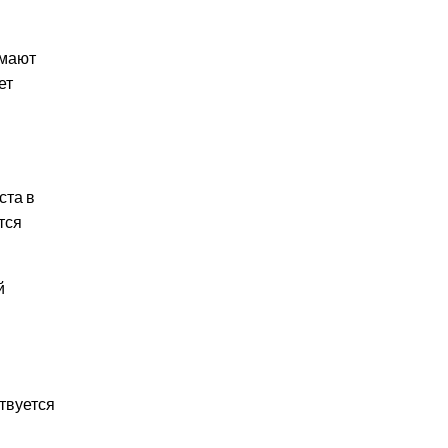
имают
ет
ста в
тся
й
твуется