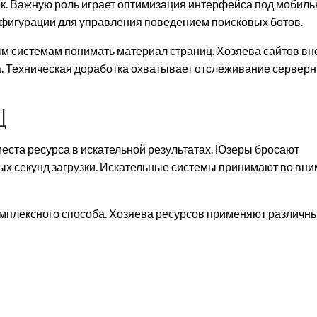
ок. Важную роль играет оптимизация интерфейса под мобил
фигурации для управления поведением поисковых ботов.
 системам понимать материал страниц. Хозяева сайтов в
ка. Техническая доработка охватывает отслеживание сервер
Ц
места ресурса в искательной результатах. Юзеры бросают
х секунд загрузки. Искательные системы принимают во вн
мплексного способа. Хозяева ресурсов применяют различн