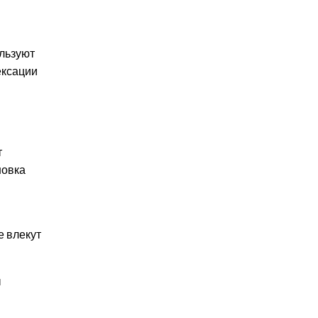
ользуют
ексации
т
новка
е влекут
ы