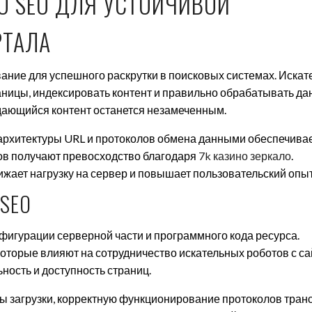
О SEO ДЛЯ УСТОЙЧИВОЙ
РТАЛА
вание для успешного раскрутки в поисковых системах. Иска
ницы, индексировать контент и правильно обрабатывать да
дающийся контент останется незамеченным.
архитектуры URL и протоколов обмена данными обеспечива
ов получают превосходство благодаря
7k казино зеркало
.
ает нагрузку на сервер и повышает пользовательский опыт
 SEO
фигурации серверной части и программного кода ресурса.
оторые влияют на сотрудничество искательных роботов с са
ность и доступность страниц.
ы загрузки, корректную функционирование протоколов тра