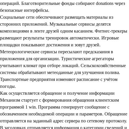
операций. Благотворительные фонды собирают donations через
безопасные интерфейсы.
Социальные сети обеспечивают размещать материалы из
сторонних приложений. Музыкальные сервисы делятся
композициями в ленте друзей одним касанием. Фитнес-трекеры
размещают результаты тренировок автоматически. Игровые
площадки показывают достижения и зовут друзей.
Метеорологические сервисы пересылают предсказания в
приложения для организации. Туристические агрегаторы
учитывают климат при отборе локаций. Сельскохозяйственные
системы обрабатывают метеоданные для улучшения полива.
Транспортные предприятия изменяют расписание с учётом
погоды.
Как осуществляется обращение и получение информации
Механизм стартует с формирования обращения клиентским
программой 1 win. Программа генерирует сообщение с
обозначением необходимой операции и параметров. Обращение
отправляется на заданный адрес сервера по сетевому протоколу.
В заголовках отправляется информация о категории сведений и