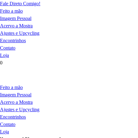
Fale Direto Comigo!
Feito a mão
Imagem Pessoal
Acervo a Mostra
Ajustes e Upcycling
Encontrinhos
Contato
Loja
0
Feito a mão
Imagem Pessoal
Acervo a Mostra
Ajustes e Upcycling
Encontrinhos
Contato
Loja