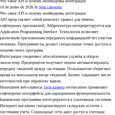
Что такое API и почему необходимы интеграции
10 de junho de 2026 In
Sem categoria
Что такое API и почему необходимы интеграции
API представляет собой комплект правил для обмена
софтверных приложений. Аббревиатура интерпретируется как
Application Programming Interface. Технология позволяет
различным приложениям передавать информацией без участия
человека. Программисты делают специальные точки доступа к
опциям своих программ.
Интеграции соединяют обособленные службы в общую
экосистему. Предприятия получают опцию автоматизировать
передачу сведений между системами. Пользователи сберегают
время на мануальном вводе сведений. Бизнес сокращает число
неточностей при обработке заявок.
Нынешние веб-сервисы
1win казино
интенсивно применяют
софтверные интерфейсы для наращивания функциональности.
Банковские программы интегрируются к платежным системам.
Интернет-магазины синхронизируют складские остатки с
системами учета. Социальные сети дают доступ к учетным