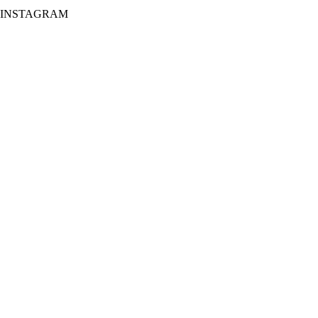
INSTAGRAM