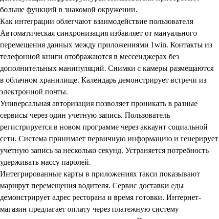
больше функций в знакомой окружении.
Как интеграции облегчают взаимодействие пользователя
Автоматическая синхронизация избавляет от мануального
перемещения данных между приложениями 1win. Контакты из
телефонной книги отображаются в мессенджерах без
дополнительных манипуляций. Снимки с камеры размещаются
в облачном хранилище. Календарь демонстрирует встречи из
электронной почты.
Универсальная авторизация позволяет проникать в разные
сервисы через один учетную запись. Пользователь
регистрируется в новом программе через аккаунт социальной
сети. Система принимает первичную информацию и генерирует
учетную запись за несколько секунд. Устраняется потребность
удерживать массу паролей.
Интегрированные карты в приложениях такси показывают
маршрут перемещения водителя. Сервис доставки еды
демонстрирует адрес ресторана и время готовки. Интернет-
магазин предлагает оплату через платежную систему