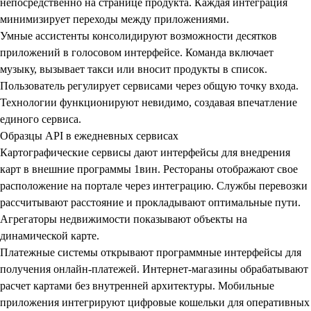
непосредственно на странице продукта. Каждая интеграция
минимизирует переходы между приложениями.
Умные ассистенты консолидируют возможности десятков
приложений в голосовом интерфейсе. Команда включает
музыку, вызывает такси или вносит продукты в список.
Пользователь регулирует сервисами через общую точку входа.
Технологии функционируют невидимо, создавая впечатление
единого сервиса.
Образцы API в ежедневных сервисах
Картографические сервисы дают интерфейсы для внедрения
карт в внешние программы 1вин. Рестораны отображают свое
расположение на портале через интеграцию. Службы перевозки
рассчитывают расстояние и прокладывают оптимальные пути.
Агрегаторы недвижимости показывают объекты на
динамической карте.
Платежные системы открывают программные интерфейсы для
получения онлайн-платежей. Интернет-магазины обрабатывают
расчет картами без внутренней архитектуры. Мобильные
приложения интегрируют цифровые кошельки для оперативных