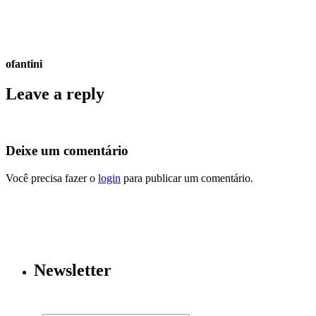
ofantini
Leave a reply
Deixe um comentário
Você precisa fazer o
login
para publicar um comentário.
Newsletter