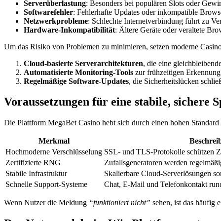
Serverüberlastung
: Besonders bei populären Slots oder Gewin
Softwarefehler
: Fehlerhafte Updates oder inkompatible Brow
Netzwerkprobleme
: Schlechte Internetverbindung führt zu V
Hardware-Inkompatibilität
: Ältere Geräte oder veraltete Br
Um das Risiko von Problemen zu minimieren, setzen moderne Casino
Cloud-basierte Serverarchitekturen
, die eine gleichbleibend
Automatisierte Monitoring-Tools
zur frühzeitigen Erkennung
Regelmäßige Software-Updates
, die Sicherheitslücken schlie
Voraussetzungen für eine stabile, sichere 
Die Plattform MegaBet Casino hebt sich durch einen hohen Standard 
Merkmal
Beschrei
Hochmoderne Verschlüsselung
SSL- und TLS-Protokolle schützen Z
Zertifizierte RNG
Zufallsgeneratoren werden regelmäßig
Stabile Infrastruktur
Skalierbare Cloud-Serverlösungen sor
Schnelle Support-Systeme
Chat, E-Mail und Telefonkontakt run
Wenn Nutzer die Meldung
“funktioniert nicht”
sehen, ist das häufig