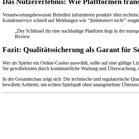
Das Nutzererlebnis: Wie Plattformen tra
Verantwortungsbewusste Betreiber informieren proaktiv über technische
Kundenservice schnell auf Meldungen wie
“funktioniert nicht”
reagie
„Der Schlüssel für eine nachhaltige Plattform liegt in der tra
Review
Fazit: Qualitätssicherung als Garant für Se
Wer als Spieler ein Online-Casino auswählt, sollte auf eine gültige Li
Sie gewährleisten durch kontinuierliche Wartung und Überwachung, d
In der Gesamtschau zeigt sich: Die technische und regulatorische Quali
bewährte Anbieter, um echten Spielspaß ohne unangenehme Überras