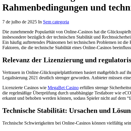
Rahmenbedingungen und techni
7 de julho de 2025 In
Sem categoria
Die zunehmende Popularität von Online-Casinos hat die Glücksspielbr
insbesondere bezüglich der technischen Stabilität und Rechtssicherh
Ein häufig auftretendes Phänomen bei technischen Problemen ist di
Faktoren, die die technische Stabilität eines Online-Casinos beeinf
Relevanz der Lizenzierung und regulator
Vertrauen in Online-Glücksspielplattformen basiert maßgeblich auf ihr
Legalisierung 2021 deutlich strenger geworden. Anbieter müssen eine 
Licenzierte Casinos wie
MegaBet Casino
erfüllen strenge Sicherhei
die regelmäßige Überprüfung durch unabhängige Testlabore wie eCOG
erkannt und behoben werden können, sodass Spieler nicht auf dem “
Technische Stabilität: Ursachen und Lösu
Technische Schwierigkeiten bei Online-Casinos können vielfältig sei