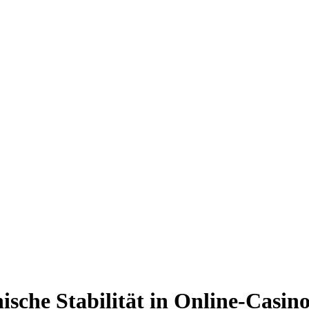
sche Stabilität in Online-Casinos