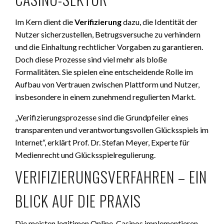
Im Kern dient die
Verifizierung
dazu, die Identität der
Nutzer sicherzustellen, Betrugsversuche zu verhindern
und die Einhaltung rechtlicher Vorgaben zu garantieren.
Doch diese Prozesse sind viel mehr als bloße
Formalitäten. Sie spielen eine entscheidende Rolle im
Aufbau von Vertrauen zwischen Plattform und Nutzer,
insbesondere in einem zunehmend regulierten Markt.
„Verifizierungsprozesse sind die Grundpfeiler eines
transparenten und verantwortungsvollen Glücksspiels im
Internet“, erklärt Prof. Dr. Stefan Meyer, Experte für
Medienrecht und Glücksspielregulierung.
VERIFIZIERUNGSVERFAHREN – EIN
BLICK AUF DIE PRAXIS
Die meisten legitimen Online-Casinos implementieren