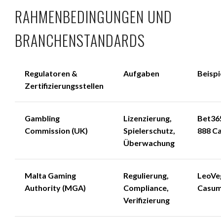
RAHMENBEDINGUNGEN UND
BRANCHENSTANDARDS
Regulatoren &
Aufgaben
Beispi
Zertifizierungsstellen
Gambling
Lizenzierung,
Bet36
Commission (UK)
Spielerschutz,
888 C
Überwachung
Malta Gaming
Regulierung,
LeoVe
Authority (MGA)
Compliance,
Casu
Verifizierung