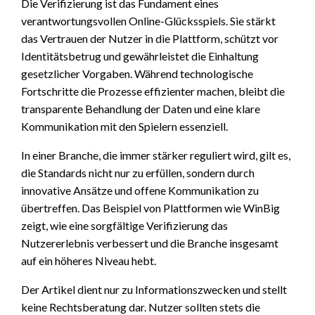
Die Verifizierung ist das Fundament eines
verantwortungsvollen Online-Glücksspiels. Sie stärkt
das Vertrauen der Nutzer in die Plattform, schützt vor
Identitätsbetrug und gewährleistet die Einhaltung
gesetzlicher Vorgaben. Während technologische
Fortschritte die Prozesse effizienter machen, bleibt die
transparente Behandlung der Daten und eine klare
Kommunikation mit den Spielern essenziell.
In einer Branche, die immer stärker reguliert wird, gilt es,
die Standards nicht nur zu erfüllen, sondern durch
innovative Ansätze und offene Kommunikation zu
übertreffen. Das Beispiel von Plattformen wie WinBig
zeigt, wie eine sorgfältige Verifizierung das
Nutzererlebnis verbessert und die Branche insgesamt
auf ein höheres Niveau hebt.
Der Artikel dient nur zu Informationszwecken und stellt
keine Rechtsberatung dar. Nutzer sollten stets die