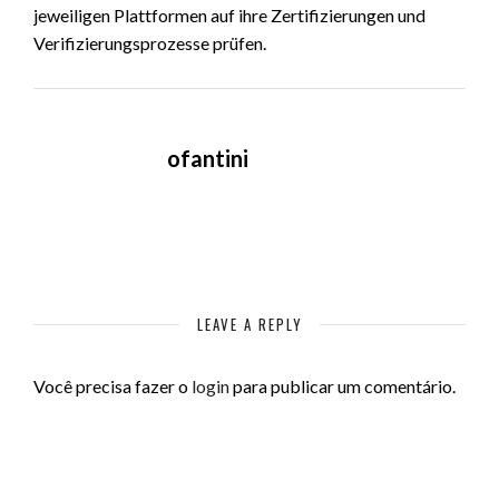
jeweiligen Plattformen auf ihre Zertifizierungen und
Verifizierungsprozesse prüfen.
ofantini
LEAVE A REPLY
Você precisa fazer o
login
para publicar um comentário.