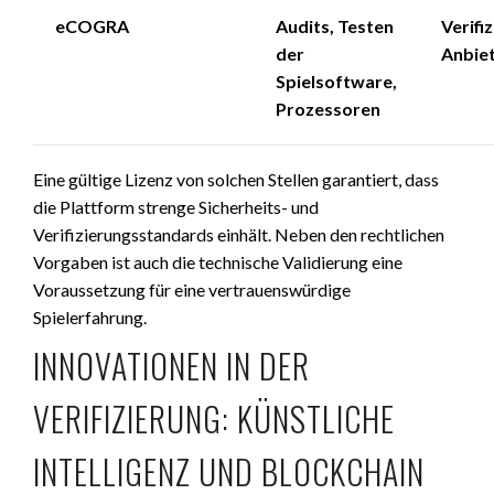
eCOGRA
Audits, Testen
Verifi
der
Anbie
Spielsoftware,
Prozessoren
Eine gültige Lizenz von solchen Stellen garantiert, dass
die Plattform strenge Sicherheits- und
Verifizierungsstandards einhält. Neben den rechtlichen
Vorgaben ist auch die technische Validierung eine
Voraussetzung für eine vertrauenswürdige
Spielerfahrung.
INNOVATIONEN IN DER
VERIFIZIERUNG: KÜNSTLICHE
INTELLIGENZ UND BLOCKCHAIN