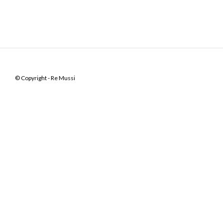
© Copyright - Re Mussi