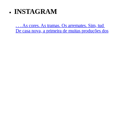
INSTAGRAM
. . . As cores. As tramas. Os arremates. Sim, tud
De casa nova, a primeira de muitas produções dos