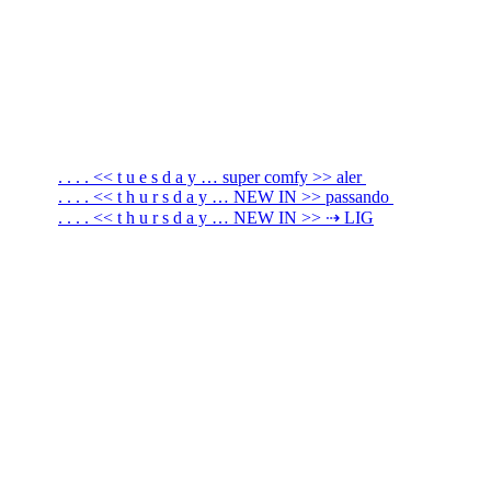
. . . . << t u e s d a y … super comfy >> aler
. . . . << t h u r s d a y … NEW IN >> passando
. . . . << t h u r s d a y … NEW IN >> ⇢ LIG