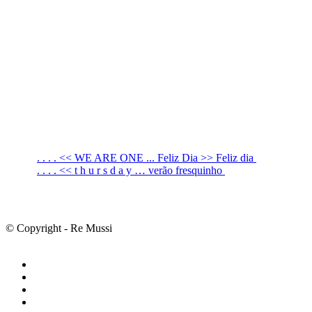
. . . . << WE ARE ONE ... Feliz Dia >> Feliz dia
. . . . << t h u r s d a y … verão fresquinho
© Copyright - Re Mussi