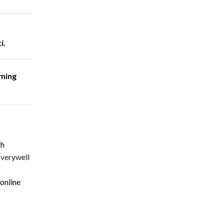
í.
aming
ch
d
verywell
online